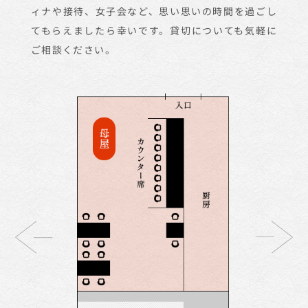
ーといった特別なシーンにもおすすめです。
ィナや接待、
女子会など、思い思いの時間を
過ごし
てもらえましたら幸いです。
貸切についても気軽に
ご相談ください。