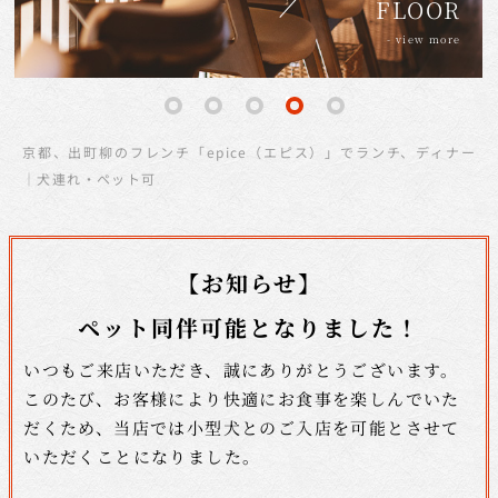
MEETING
COURSE
FLOOR
HOME
BLOG
- view more
- view more
- view more
- view more
- view more
京都、出町柳のフレンチ「epice（エピス）」でランチ、ディナー
｜犬連れ・ペット可
【お知らせ】
ペット同伴可能となりました！
いつもご来店いただき、誠にありがとうございます。
このたび、お客様により快適にお食事を楽しんでいた
だくため、
当店では小型犬とのご入店を可能とさせて
いただくことになりました。