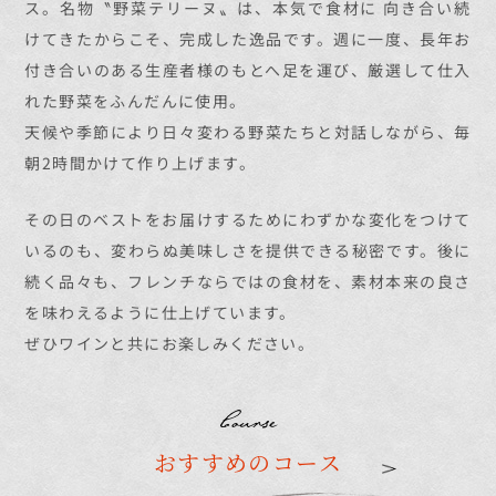
ス。
名物〝野菜テリーヌ〟は、本気で食材に
向き合い続
けてきたからこそ、完成した逸品です。
週に一度、長年お
付き合いのある生産者様のもとへ
足を運び、厳選して仕入
れた野菜をふんだんに使用。
天候や季節により日々変わる野菜たちと
対話しながら、毎
朝2時間かけて作り上げます。
その日のベストをお届けするためにわずかな変化を
つけて
いるのも、変わらぬ美味しさを提供できる秘密です。
後に
続く品々も、フレンチならではの食材を、
素材本来の良さ
を味わえるように仕上げています。
ぜひワインと共にお楽しみください。
Course
おすすめのコース