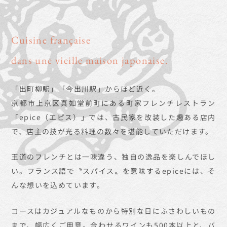
Cuisine française
dans une vieille maison japonaise.
「出町柳駅」「今出川駅」からほど近く。
京都市上京区真如堂前町にある町家フレンチレストラン
「epice（エピス）」では、古民家を改装した趣ある店内
で、店主の技が光る料理の数々を堪能していただけます。
王道のフレンチとは一味違う、独自の逸品を楽しんでほし
い。フランス語で〝スパイス〟を意味するepiceには、そ
んな想いを込めています。
コースはカジュアルなものから特別な日にふさわしいもの
まで、幅広くご用意。合わせるワインも500本以上と、バ