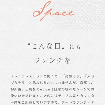
Space
〝こんな日〟
離れ
という
にも
プライベート空間
フレンチを
中庭を抜けた先には、
フレンチレストランと聞くと、
16名様までご利用いただける
「高級そう」「入り
広々とした完全個室がございます。
づらそう」と
思われるかもしれませんが、
畳敷きになって
京都し、
いますので、
御所東、出町柳のepiceは
靴を脱いでゆったりとお寛ぎくださ
日常の様々なシーンでお
い。
使いいただけます。
接待・会食の他、両家顔合わせ、
店内にはテーブル席とカウンタ
お食い初め、
還暦祝い、法事、
ー席を
ご用意していますので、デートのランチ・デ
記念日・誕生日のランチ・ディナ