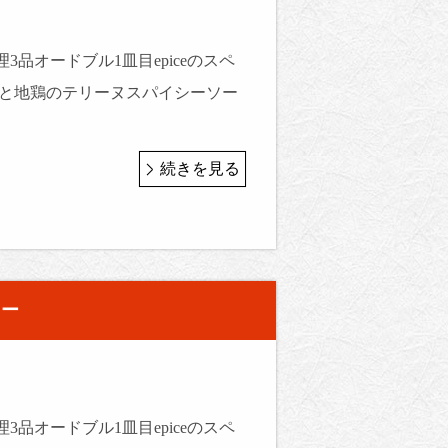
3品オードブル1皿目epiceのスペ
菜と地鶏のテリーヌスパイシーソー
続きを見る
ュー
3品オードブル1皿目epiceのスペ