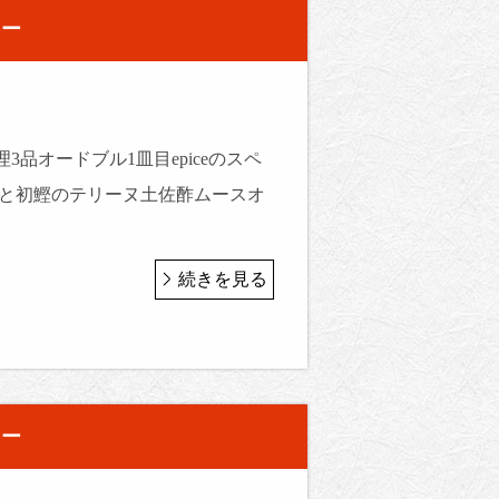
ュー
3品オードブル1皿目epiceのスペ
菜と初鰹のテリーヌ土佐酢ムースオ
続きを見る
ュー